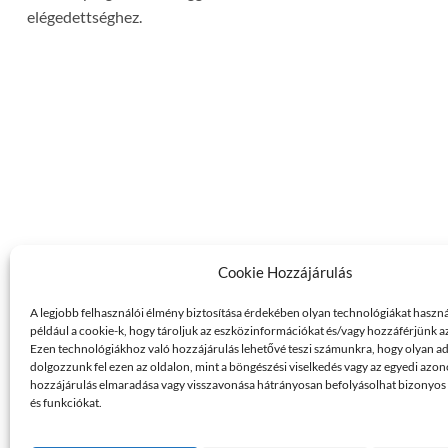
elégedettséghez.
Cookie Hozzájárulás
A legjobb felhasználói élmény biztosítása érdekében olyan technológiákat haszn
például a cookie-k, hogy tároljuk az eszközinformációkat és/vagy hozzáférjünk 
Ezen technológiákhoz való hozzájárulás lehetővé teszi számunkra, hogy olyan a
dolgozzunk fel ezen az oldalon, mint a böngészési viselkedés vagy az egyedi azon
hozzájárulás elmaradása vagy visszavonása hátrányosan befolyásolhat bizonyos
és funkciókat.