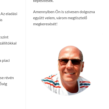
képesítések.
Amennyiben Ön is szívesen dolgozna
 Az eladási
együtt velem, várom megtisztelő
ás
megkeresését!
tszint
zállítókkal
 piaci
ése révén
nőség