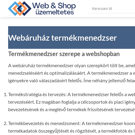
Skip
to
content
Webáruház termékmenedzser
Termékmenedzser szerepe a webshopban
A webáruház termékmenedzser olyan szerepkört tölt be, amely
menedzseléséért és optimalizálásáért. A termékmenedzser a w
igényekre való válaszadásért felelős. Íme néhány jellemző fela
Termékstratégia és tervezés: A termékmenedzser felelős a we
tervezéséért. Ez magában foglalja a célcsoportok és piaci igén
bevezetésének és a meglévő termékek frissítésének tervezését
Termékbevezetés és menedzsment: A termékmenedzser koordin
termékadatok összegyűjtését és rögzítését, a termékfotók és le