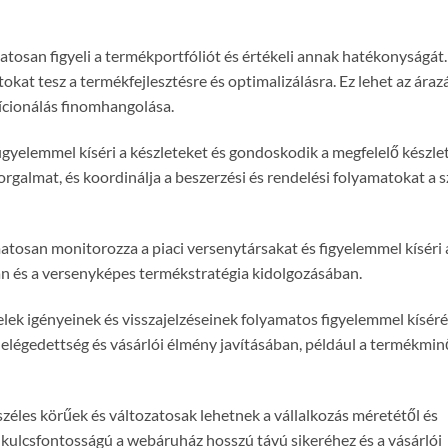
tosan figyeli a termékportfóliót és értékeli annak hatékonyságát.
tokat tesz a termékfejlesztésre és optimalizálásra. Ez lehet az áraz
ícionálás finomhangolása.
gyelemmel kíséri a készleteket és gondoskodik a megfelelő készle
galmat, és koordinálja a beszerzési és rendelési folyamatokat a s
osan monitorozza a piaci versenytársakat és figyelemmel kíséri a
ban és a versenyképes termékstratégia kidolgozásában.
lek igényeinek és visszajelzéseinek folyamatos figyelemmel kísér
i elégedettség és vásárlói élmény javításában, például a termékmi
éles körűek és változatosak lehetnek a vállalkozás méretétől és
ulcsfontosságú a webáruház hosszú távú sikeréhez és a vásárlói