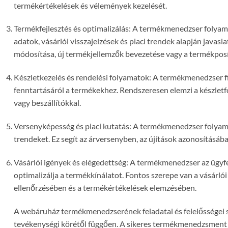
termékértékelések és vélemények kezelését.
Termékfejlesztés és optimalizálás: A termékmenedzser folyama
adatok, vásárlói visszajelzések és piaci trendek alapján javasla
módosítása, új termékjellemzők bevezetése vagy a termékpos
Készletkezelés és rendelési folyamatok: A termékmenedzser fi
fenntartásáról a termékekhez. Rendszeresen elemzi a készletfor
vagy beszállítókkal.
Versenyképesség és piaci kutatás: A termékmenedzser folyamat
trendeket. Ez segít az árversenyben, az újítások azonosításá
Vásárlói igények és elégedettség: A termékmenedzser az ügyfe
optimalizálja a termékkínálatot. Fontos szerepe van a vásárló
ellenőrzésében és a termékértékelések elemzésében.
A webáruház termékmenedzserének feladatai és felelősségei sz
tevékenységi körétől függően. A sikeres termékmenedzsment k