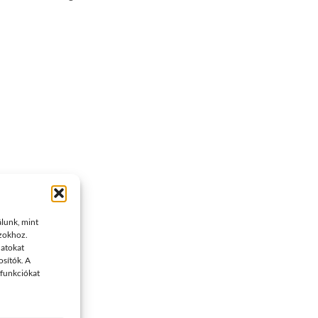
álunk, mint
azokhoz.
datokat
osítók. A
 funkciókat