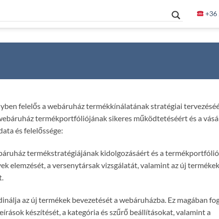
+36 
ben felelős a webáruház termékkínálatának stratégiai tervezéséé
ebáruház termékportfóliójának sikeres működtetéséért és a vásá
data és felelőssége:
báruház termékstratégiájának kidolgozásáért és a termékportfólió
yek elemzését, a versenytársak vizsgálatát, valamint az új terméke
.
álja az új termékek bevezetését a webáruházba. Ez magában fogl
írások készítését, a kategória és szűrő beállításokat, valamint a