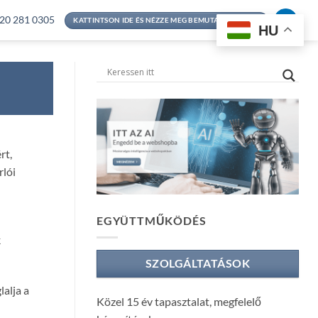
20 281 0305
KATTINTSON IDE ÉS NÉZZE MEG BEMUTATKOZÁSOM
HU
rt,
rlói
EGYÜTTMŰKÖDÉS
k
SZOLGÁLTATÁSOK
alja a
Közel 15 év tapasztalat, megfelelő