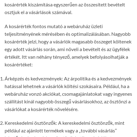
kosárérték kiszámítása egyszerűen az összesített bevételt
osztjuk el a vásárlások számával.
A kosárérték fontos mutató a webáruház üzleti
teljesítményének mérésében és optimalizálásában. Nagyobb
kosárérték jelzi, hogy a vásárlók magasabb összeget költenek
egy adott vásárlás során, ami növeli a bevételt és az ügyfélek
értékét. Itt van néhány tényező, amelyek befolyásolhatják a
kosárértéket:
Árképzés és kedvezmények: Az árpolitika és a kedvezmények
hatással lehetnek a vásárlók költési szokásaira. Például, ha a
webáruház vonzó akciókat, csomagajánlatokat vagy ingyenes
szállítást kínál nagyobb összegű vásárlásokhoz, az ösztönzi a
vásárlókat a kosárérték növelésére.
Kereskedelmi ösztönzők: A kereskedelmi ösztönzők, mint
például az ajánlott termékek vagy a „további vásárlás”