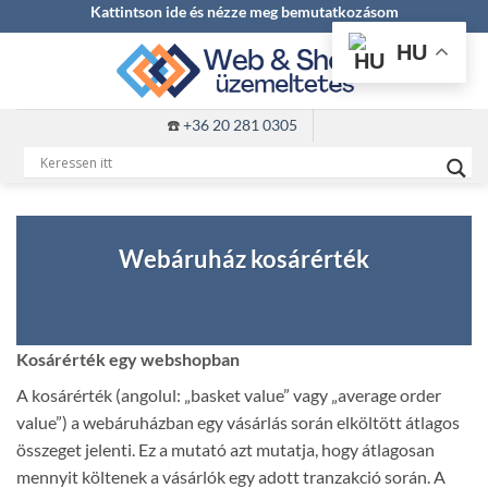
Skip
Kattintson ide és nézze meg bemutatkozásom
to
HU
content
☎️
+36 20 281 0305
Webáruház kosárérték
Kosárérték egy webshopban
A kosárérték (angolul: „basket value” vagy „average order
value”) a webáruházban egy vásárlás során elköltött átlagos
összeget jelenti. Ez a mutató azt mutatja, hogy átlagosan
mennyit költenek a vásárlók egy adott tranzakció során. A