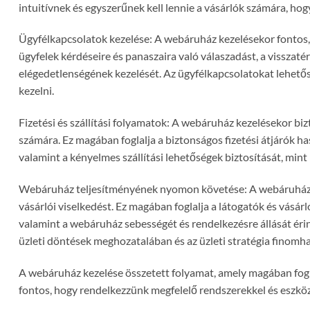
intuitívnek és egyszerűnek kell lennie a vásárlók számára, 
Ügyfélkapcsolatok kezelése: A webáruház kezelésekor fontos,
ügyfelek kérdéseire és panaszaira való válaszadást, a visszatér
elégedetlenségének kezelését. Az ügyfélkapcsolatokat lehetős
kezelni.
Fizetési és szállítási folyamatok: A webáruház kezelésekor bizt
számára. Ez magában foglalja a biztonságos fizetési átjárók ha
valamint a kényelmes szállítási lehetőségek biztosítását, mint
Webáruház teljesítményének nyomon követése: A webáruház k
vásárlói viselkedést. Ez magában foglalja a látogatók és vásá
valamint a webáruház sebességét és rendelkezésre állását éri
üzleti döntések meghozatalában és az üzleti stratégia finomh
A webáruház kezelése összetett folyamat, amely magában fogl
fontos, hogy rendelkezzünk megfelelő rendszerekkel és eszközö