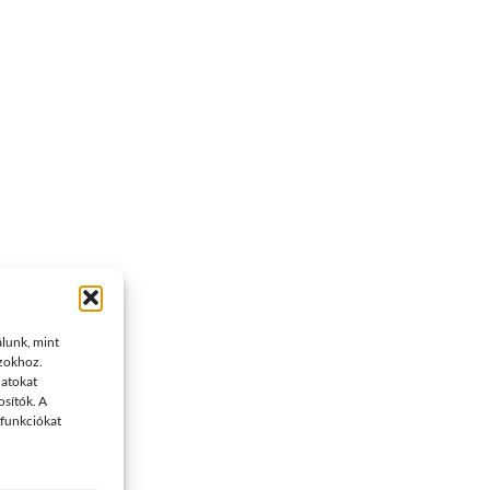
álunk, mint
azokhoz.
datokat
osítók. A
 funkciókat