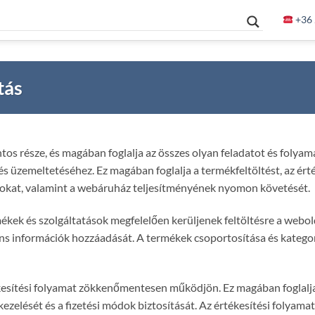
+36 
tás
os része, és magában foglalja az összes olyan feladatot és folyam
üzemeltetéséhez. Ez magában foglalja a termékfeltöltést, az érté
amatokat, valamint a webáruház teljesítményének nyomon követését.
kek és szolgáltatások megfelelően kerüljenek feltöltésre a webold
váns információk hozzáadását. A termékek csoportosítása és katego
ékesítési folyamat zökkenőmentesen működjön. Ez magában foglalj
kezelését és a fizetési módok biztosítását. Az értékesítési folyama