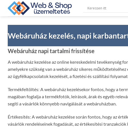
Skip
to
content
Webáruház kezelés, napi karbantar
Webáruház napi tartalmi frissítése
A webáruház kezelése az online kereskedelmi tevékenység font
amelyekre szükség van a webáruház sikeres működtetéséhez és 
az ügyfélkapcsolatok kezelését, a fizetési és szállítási foly
Termékfeltöltés: A webáruház kezelésekor fontos, hogy a termé
magában foglalja a termékfotók, leírások, árak és egyéb rele
segíti a vásárlók könnyebb navigálását a webáruházban.
Értékesítés: A webáruház kezelése során fontos, hogy az ért
vásárlók rendeléseinek fogadását, az értékesítési tranzakciók 