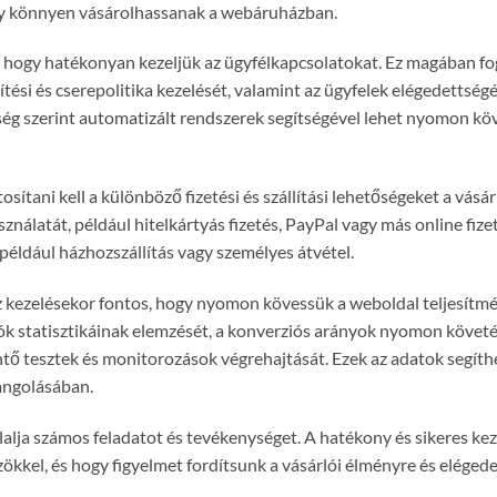
hogy könnyen vásárolhassanak a webáruházban.
 hogy hatékonyan kezeljük az ügyfélkapcsolatokat. Ez magában fog
ítési és cserepolitika kezelését, valamint az ügyfelek elégedettség
ég szerint automatizált rendszerek segítségével lehet nyomon köv
osítani kell a különböző fizetési és szállítási lehetőségeket a vásá
sználatát, például hitelkártyás fizetés, PayPal vagy más online fiz
 például házhozszállítás vagy személyes átvétel.
ezelésekor fontos, hogy nyomon kövessük a weboldal teljesítmé
rlók statisztikáinak elemzését, a konverziós arányok nyomon követé
ntő tesztek és monitorozások végrehajtását. Ezek az adatok segíth
angolásában.
alja számos feladatot és tevékenységet. A hatékony és sikeres ke
kkel, és hogy figyelmet fordítsunk a vásárlói élményre és elégede