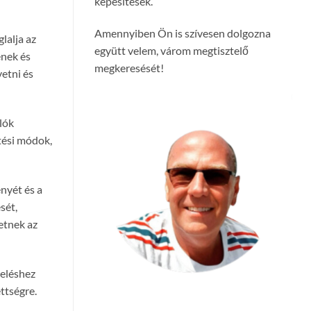
képesítések.
Amennyiben Ön is szívesen dolgozna
lalja az
együtt velem, várom megtisztelő
ének és
megkeresését!
etni és
rlók
etési módok,
nyét és a
sét,
etnek az
zeléshez
ttségre.