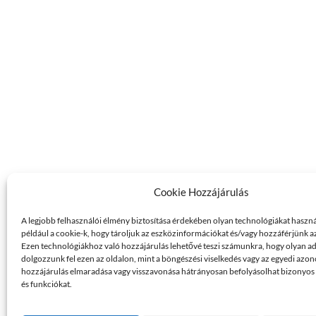
Cookie Hozzájárulás
A legjobb felhasználói élmény biztosítása érdekében olyan technológiákat haszn
például a cookie-k, hogy tároljuk az eszközinformációkat és/vagy hozzáférjünk 
Ezen technológiákhoz való hozzájárulás lehetővé teszi számunkra, hogy olyan a
dolgozzunk fel ezen az oldalon, mint a böngészési viselkedés vagy az egyedi azon
hozzájárulás elmaradása vagy visszavonása hátrányosan befolyásolhat bizonyos
és funkciókat.