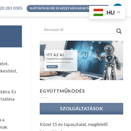
20 281 0305
KATTINTSON IDE ÉS NÉZZE MEG BEMUTATKOZÁSOM
HU
atot,
kesítést,
EGYÜTTMŰKÖDÉS
alra. Ez
rizálása
SZOLGÁLTATÁSOK
a a
Közel 15 év tapasztalat, megfelelő
tnak