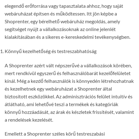
elegendő erőforrása vagy tapasztalata ahhoz, hogy saját
webáruházat építsen és működtessen. Itt jön képbe a
Shoprenter, egy bérelhető webáruház megoldás, amely
segítséget nyújt a vállalkozásoknak az online jelenlét
kialakításában és a sikeres e-kereskedelmi tevékenységben.
Könnyű kezelhetőség és testreszabhatóság
A Shoprenter azért vált népszerűvé a vállalkozások körében,
mert rendkívül egyszerű és felhasználóbarát kezelőfelületet
kínál. Még a kezdő felhasználók is könnyedén létrehozhatnak
és kezelhetnek egy webáruházat a Shoprenter által
biztosított eszközökkel. Az adminisztrációs felület intuitív és
átlátható, ami lehetővé teszi a termékek és kategóriák
könnyű hozzáadását, az árak és készletek frissítését, valamint
a rendelések kezelését.
Emellett a Shoprenter széles körű testreszabási