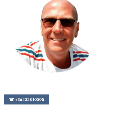
☎ +36202810305