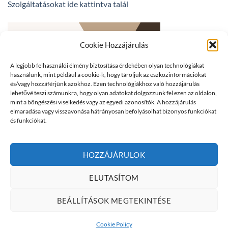
Szolgáltatásokat ide kattintva talál
Cookie Hozzájárulás
A legjobb felhasználói élmény biztosítása érdekében olyan technológiákat
használunk, mint például a cookie-k, hogy tároljuk az eszközinformációkat
és/vagy hozzáférjünk azokhoz. Ezen technológiákhoz való hozzájárulás
lehetővé teszi számunkra, hogy olyan adatokat dolgozzunk fel ezen az oldalon,
mint a böngészési viselkedés vagy az egyedi azonosítók. A hozzájárulás
elmaradása vagy visszavonása hátrányosan befolyásolhat bizonyos funkciókat
és funkciókat.
HOZZÁJÁRULOK
ELUTASÍTOM
BEÁLLÍTÁSOK MEGTEKINTÉSE
Cookie Policy