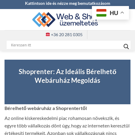
Skip
Kattintson ide és nézze meg bemutatkozásom
to
HU
content
+36 20 281 0305
Shoprenter: Az Ideális Bérelhető
Webáruház Megoldás
Bérelhető webáruház a Shoprentertől
Az online kiskereskedelmi piac rohamosan növekszik, és
egyre több vállalkozás dönt úgy, hogy az interneten keresztül
értékesíti termékeit. Azonban sok vállalkozásnak nincs